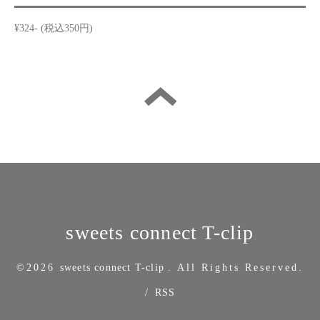
¥324- (税込350円)
sweets connect T-clip
©2026
sweets connect T-clip
. All Rights Reserved.
/
RSS