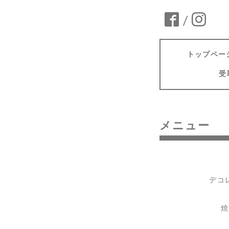
/
トップペー
受
メニュー
デコ
焼